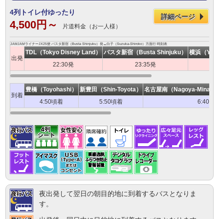
4列トイレ付ゆったり
詳細ページ
4,500円～
片道料金（お一人様）
JAMJAMライナーJX25便 バスタ新宿（Busta Shinjuku）発→白子（Suzuka-Shiroko）方面行 時刻表
TDL（Tokyo Disney Land）
バスタ新宿（Busta Shinjuku）
横浜（Yokoh
出発
22:30発
23:35発
豊橋（Toyohashi）
新豊田（Shin-Toyota）
名古屋南（Nagoya-Minami S
到着
4:50頃着
5:50頃着
6:40頃
夜出発して翌日の朝目的地に到着するバスとなりま
す。