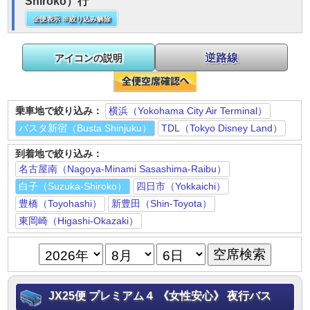
Shiroko）行
全便表示 ※絞り込み解除
逆路線
アイコンの説明
乗車地で絞り込み：
横浜（Yokohama City Air Terminal）
バスタ新宿（Busta Shinjuku）
TDL（Tokyo Disney Land）
到着地で絞り込み：
名古屋南（Nagoya-Minami Sasashima-Raibu）
白子（Suzuka-Shiroko）
四日市（Yokkaichi）
豊橋（Toyohashi）
新豊田（Shin-Toyota）
東岡崎（Higashi-Okazaki）
JX25便 プレミアム４ 《女性安心》 夜行バス