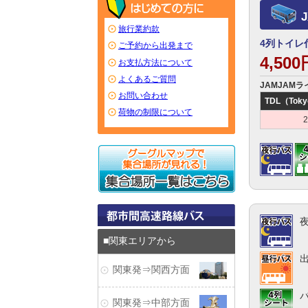
旅行業約款
4列トイレ
ご予約から出発まで
4,50
お支払方法について
よくあるご質問
JAMJAMラ
お問い合わせ
TDL（Toky
荷物の制限について
関東エリアから
関東発⇒関西方面
関東発⇒中部方面