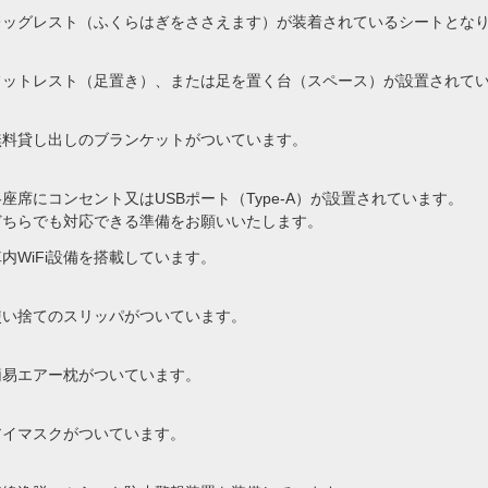
レッグレスト（ふくらはぎをささえます）が装着されているシートとな
フットレスト（足置き）、または足を置く台（スペース）が設置されて
無料貸し出しのブランケットがついています。
各座席にコンセント又はUSBポート（Type-A）が設置されています。
どちらでも対応できる準備をお願いいたします。
車内WiFi設備を搭載しています。
使い捨てのスリッパがついています。
簡易エアー枕がついています。
アイマスクがついています。