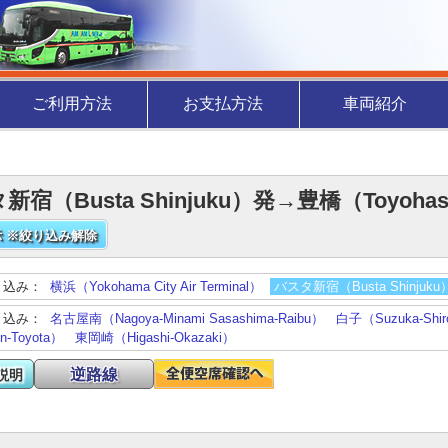
ご利用方法
お支払方法
車両紹介
新宿（Busta Shinjuku）発→豊橋（Toyoh
 ※絞り込み解除
り込み：
横浜（Yokohama City Air Terminal）
バスタ新宿（Busta Shinjuku
り込み：
名古屋南（Nagoya-Minami Sasashima-Raibu）
白子（Suzuka-Shir
-Toyota）
東岡崎（Higashi-Okazaki）
逆路線
説明