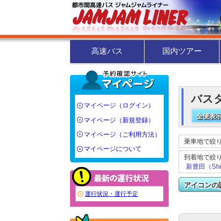
高速バス
国内ツアー
バスタ
マイページ（ログイン）
全便表示
マイページ（新規登録）
マイページ（ご利用方法）
乗車地で絞
マイページについて
到着地で絞
新豊田（Shin
アイコンの
運行状況・運行予定