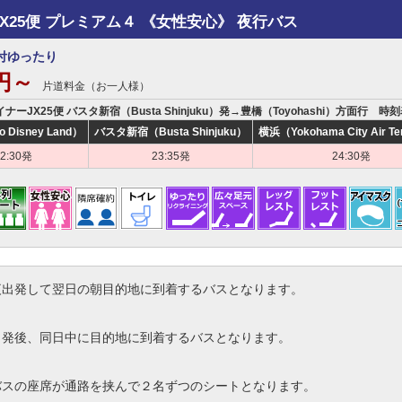
JX25便 プレミアム４ 《女性安心》 夜行バス
付ゆったり
0円～
片道料金（お一人様）
イナーJX25便 バスタ新宿（Busta Shinjuku）発→豊橋（Toyohashi）方面行 時
o Disney Land）
バスタ新宿（Busta Shinjuku）
横浜（Yokohama City Air Te
22:30発
23:35発
24:30発
夜出発して翌日の朝目的地に到着するバスとなります。
出発後、同日中に目的地に到着するバスとなります。
バスの座席が通路を挟んで２名ずつのシートとなります。