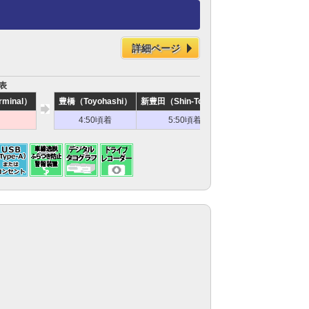
詳細ページ
刻表
rminal）
豊橋（Toyohashi）
新豊田（Shin-Toyota）
名古屋南（Nagoya-M
4:50頃着
5:50頃着