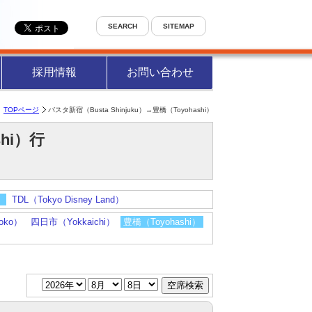
SEARCH
SITEMAP
採用情報
お問い合わせ
TOPページ
バスタ新宿（Busta Shinjuku）→豊橋（Toyohashi）
ashi）行
）
TDL（Tokyo Disney Land）
oko）
四日市（Yokkaichi）
豊橋（Toyohashi）