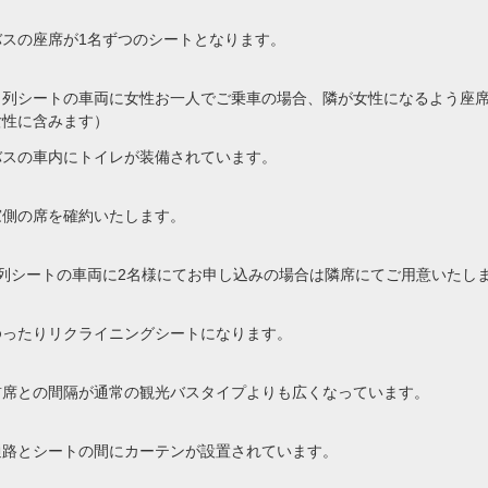
バスの座席が1名ずつのシートとなります。
４列シートの車両に女性お一人でご乗車の場合、隣が女性になるよう座
女性に含みます）
バスの車内にトイレが装備されています。
窓側の席を確約いたします。
4列シートの車両に2名様にてお申し込みの場合は隣席にてご用意いたし
ゆったりリクライニングシートになります。
前席との間隔が通常の観光バスタイプよりも広くなっています。
通路とシートの間にカーテンが設置されています。