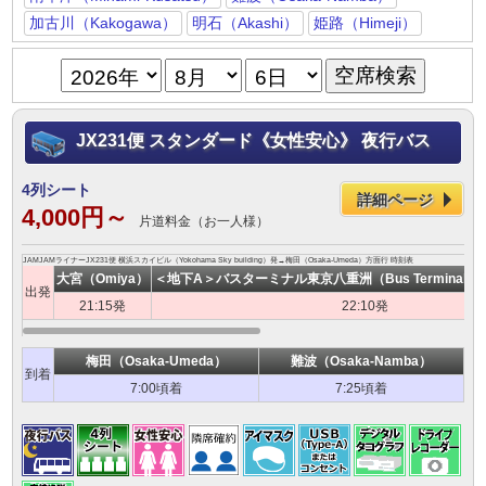
加古川（Kakogawa）
明石（Akashi）
姫路（Himeji）
JX231便 スタンダード《女性安心》 夜行バス
4列シート
詳細ページ
4,000円～
片道料金（お一人様）
JAMJAMライナーJX231便 横浜スカイビル（Yokohama Sky building）発→梅田（Osaka-Umeda）方面行 時刻表
大宮（Omiya）
＜地下A＞バスターミナル東京八重洲（Bus Terminal Toky
出発
21:15発
22:10発
梅田（Osaka-Umeda）
難波（Osaka-Namba）
到着
7:00頃着
7:25頃着