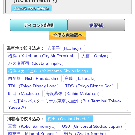
（Osaka-Umeda）行
全便表示 ※絞り込み解除
逆路線
アイコンの説明
乗車地で絞り込み：
八王子（Hachioji）
横浜（Yokohama City Air Terminal）
大宮（Omiya）
バスタ新宿（Busta Shinjuku）
横浜スカイビル（Yokohama Sky building）
西船橋（Nishi-Funabashi）
高崎（Takasaki）
TDL（Tokyo Disney Land）
TDS（Tokyo Disney Sea）
町田（Machida）
海浜幕張（Kaihin-Makuhari）
＜地下A＞バスターミナル東京八重洲（Bus Terminal Tokyo-
Yaesu-A）
到着地で絞り込み：
梅田（Osaka-Umeda）
三宮（Kobe-Sannomiya）
USJ（Universal Studios Japan）
南草津（Minami-Kusatsu）
難波（Osaka-Namba）