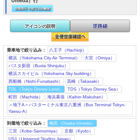
Umeda）行
全便表示 ※絞り込み解除
逆路線
アイコンの説明
乗車地で絞り込み：
八王子（Hachioji）
横浜（Yokohama City Air Terminal）
大宮（Omiya）
バスタ新宿（Busta Shinjuku）
横浜スカイビル（Yokohama Sky building）
西船橋（Nishi-Funabashi）
高崎（Takasaki）
TDL（Tokyo Disney Land）
TDS（Tokyo Disney Sea）
町田（Machida）
海浜幕張（Kaihin-Makuhari）
＜地下A＞バスターミナル東京八重洲（Bus Terminal Tokyo-
Yaesu-A）
到着地で絞り込み：
梅田（Osaka-Umeda）
三宮（Kobe-Sannomiya）
京都（Kyoto）
USJ（Universal Studios Japan）