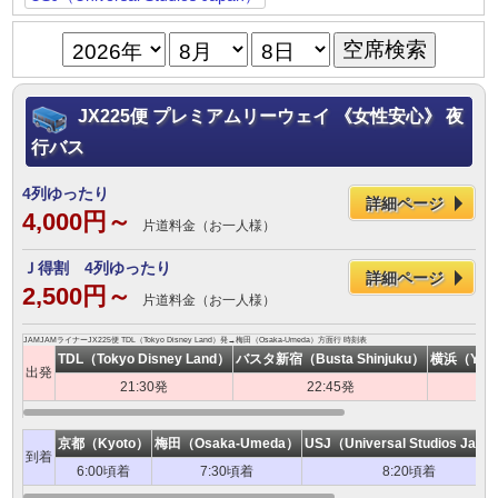
JX225便 プレミアムリーウェイ 《女性安心》 夜
行バス
4列ゆったり
詳細ページ
4,000円～
片道料金（お一人様）
Ｊ得割 4列ゆったり
詳細ページ
2,500円～
片道料金（お一人様）
JAMJAMライナーJX225便 TDL（Tokyo Disney Land）発→梅田（Osaka-Umeda）方面行 時刻表
TDL（Tokyo Disney Land）
バスタ新宿（Busta Shinjuku）
横浜（Yokoh
出発
21:30発
22:45発
京都（Kyoto）
梅田（Osaka-Umeda）
USJ（Universal Studios Japa
到着
6:00頃着
7:30頃着
8:20頃着