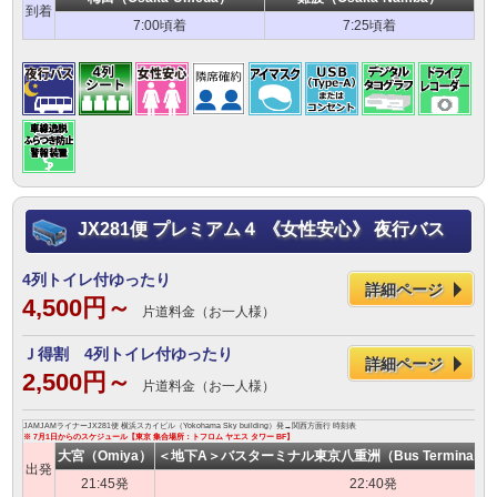
到着
7:00頃着
7:25頃着
JX281便 プレミアム４ 《女性安心》 夜行バス
4列トイレ付ゆったり
詳細ページ
4,500円～
片道料金（お一人様）
Ｊ得割 4列トイレ付ゆったり
詳細ページ
2,500円～
片道料金（お一人様）
JAMJAMライナーJX281便 横浜スカイビル（Yokohama Sky building）発→関西方面行 時刻表
※ 7月1日からのスケジュール【東京 集合場所：トフロム ヤエス タワー BF】
大宮（Omiya）
＜地下A＞バスターミナル東京八重洲（Bus Terminal Toky
出発
21:45発
22:40発