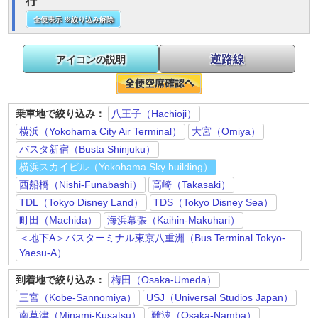
行
全便表示 ※絞り込み解除
逆路線
アイコンの説明
乗車地で絞り込み：
八王子（Hachioji）
横浜（Yokohama City Air Terminal）
大宮（Omiya）
バスタ新宿（Busta Shinjuku）
横浜スカイビル（Yokohama Sky building）
西船橋（Nishi-Funabashi）
高崎（Takasaki）
TDL（Tokyo Disney Land）
TDS（Tokyo Disney Sea）
町田（Machida）
海浜幕張（Kaihin-Makuhari）
＜地下A＞バスターミナル東京八重洲（Bus Terminal Tokyo-
Yaesu-A）
到着地で絞り込み：
梅田（Osaka-Umeda）
三宮（Kobe-Sannomiya）
USJ（Universal Studios Japan）
南草津（Minami-Kusatsu）
難波（Osaka-Namba）