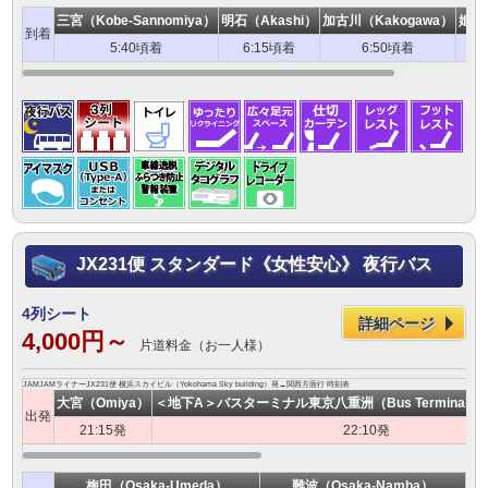
三宮（Kobe-Sannomiya）
明石（Akashi）
加古川（Kakogawa）
姫路（
到着
5:40頃着
6:15頃着
6:50頃着
7
JX231便 スタンダード《女性安心》 夜行バス
4列シート
詳細ページ
4,000円～
片道料金（お一人様）
JAMJAMライナーJX231便 横浜スカイビル（Yokohama Sky building）発→関西方面行 時刻表
大宮（Omiya）
＜地下A＞バスターミナル東京八重洲（Bus Terminal Toky
出発
21:15発
22:10発
梅田（Osaka-Umeda）
難波（Osaka-Namba）