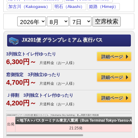
加古川（Kakogawa）
明石（Akashi）
姫路（Himeji）
JX201便 グランプレミアム 夜行バス
3列独立トイレ付ゆったり
詳細ページ
6,300円～
片道料金（お一人様）
窓側指定 3列独立ゆったり
詳細ページ
4,700円～
片道料金（お一人様）
Ｊ得割 3列独立トイレ付ゆったり
詳細ページ
4,200円～
片道料金（お一人様）
JAMJAMライナーJX201便 横浜スカイビル（Yokohama Sky building）発→関西方面行 時刻表
＜地下A＞バスターミナル東京八重洲（Bus Terminal Tokyo-Yaesu-A）
出発
21:25発