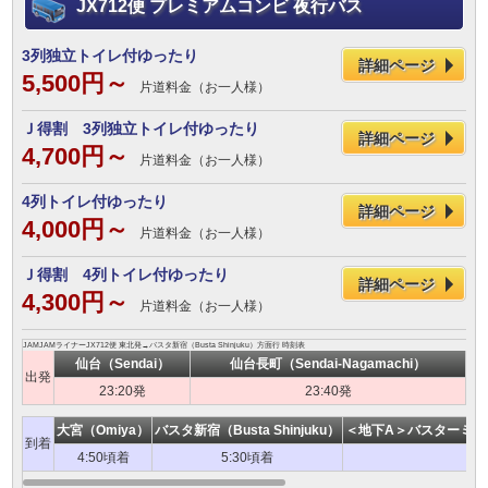
JX712便 プレミアムコンビ 夜行バス
3列独立トイレ付ゆったり
詳細ページ
5,500円～
片道料金（お一人様）
Ｊ得割 3列独立トイレ付ゆったり
詳細ページ
4,700円～
片道料金（お一人様）
4列トイレ付ゆったり
詳細ページ
4,000円～
片道料金（お一人様）
Ｊ得割 4列トイレ付ゆったり
詳細ページ
4,300円～
片道料金（お一人様）
JAMJAMライナーJX712便 東北発→バスタ新宿（Busta Shinjuku）方面行 時刻表
仙台（Sendai）
仙台長町（Sendai-Nagamachi）
出発
23:20発
23:40発
大宮（Omiya）
バスタ新宿（Busta Shinjuku）
＜地下A＞バスターミナル東京八
到着
4:50頃着
5:30頃着