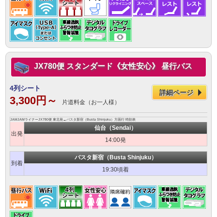
JX780便 スタンダード《女性安心》 昼行バス
4列シート
詳細ページ
3,300円～
片道料金（お一人様）
JAMJAMライナーJX780便 東北発→バスタ新宿（Busta Shinjuku）方面行 時刻表
仙台（Sendai）
出発
14:00発
バスタ新宿（Busta Shinjuku）
到着
19:30頃着