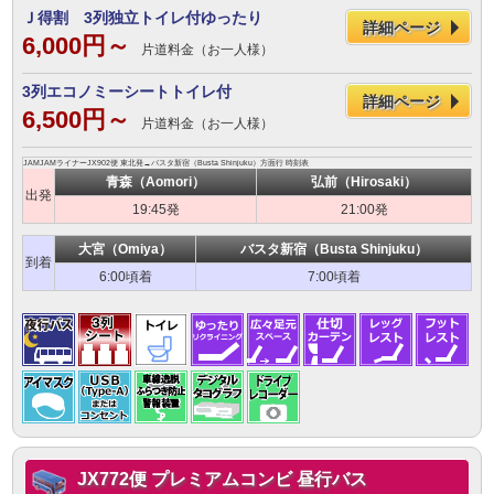
Ｊ得割 3列独立トイレ付ゆったり
詳細ページ
6,000円～
片道料金（お一人様）
3列エコノミーシートトイレ付
詳細ページ
6,500円～
片道料金（お一人様）
JAMJAMライナーJX902便 東北発→バスタ新宿（Busta Shinjuku）方面行 時刻表
青森（Aomori）
弘前（Hirosaki）
出発
19:45発
21:00発
大宮（Omiya）
バスタ新宿（Busta Shinjuku）
到着
6:00頃着
7:00頃着
JX772便 プレミアムコンビ 昼行バス