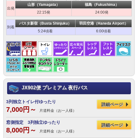
山形（Yamagata）
福島（Fukushima）
出発
22:15発
24:00発
バスタ新宿（Busta Shinjuku）
羽田空港（Haneda Airport）
到着
5:24頃着
6:00頃着
JX902便 プレミアム 夜行バス
3列独立トイレ付ゆったり
詳細ページ
7,000円～
片道料金（お一人様）
窓側指定 3列独立ゆったり
詳細ページ
8,000円～
片道料金（お一人様）