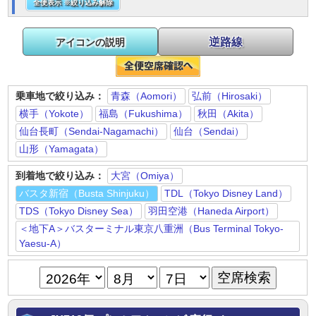
全便表示 ※絞り込み解除
逆路線
アイコンの説明
乗車地で絞り込み：
青森（Aomori）
弘前（Hirosaki）
横手（Yokote）
福島（Fukushima）
秋田（Akita）
仙台長町（Sendai-Nagamachi）
仙台（Sendai）
山形（Yamagata）
到着地で絞り込み：
大宮（Omiya）
バスタ新宿（Busta Shinjuku）
TDL（Tokyo Disney Land）
TDS（Tokyo Disney Sea）
羽田空港（Haneda Airport）
＜地下A＞バスターミナル東京八重洲（Bus Terminal Tokyo-
Yaesu-A）