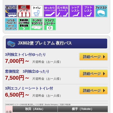
JX802便 プレミアム 夜行バス
3列独立トイレ付ゆったり
詳細ページ
7,000円～
片道料金（お一人様）
窓側指定 3列独立ゆったり
詳細ページ
7,500円～
片道料金（お一人様）
3列エコノミーシートトイレ付
詳細ページ
6,500円～
片道料金（お一人様）
JAMJAMライナーJX802便 東北発→バスタ新宿（Busta Shinjuku）方面行 時刻表
秋田（Akita）
横手（Yokote）
出発