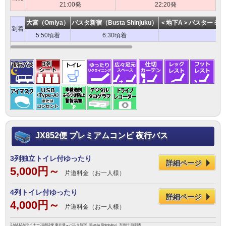
21:00発
22:20発
大宮（Omiya）
バスタ新宿（Busta Shinjuku）
＜地下A＞バスターミナル東京八
到着
5:50頃着
6:30頃着
JX852便 プレミアムコンビ 夜行バス
3列独立トイレ付ゆったり
詳細ページ
5,000円～
片道料金（お一人様）
4列トイレ付ゆったり
詳細ページ
4,000円～
片道料金（お一人様）
JAMJAMライナーJX852便 東北発→バスタ新宿（Busta Shinjuku）方面行 時刻表