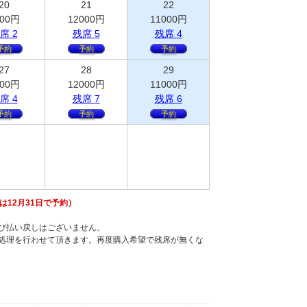
20
21
22
00
円
12000
円
11000
円
席
2
残
席
5
残
席
4
予約
予約
予約
27
28
29
00
円
12000
円
11000
円
席
4
残
席
7
残
席
6
予約
予約
予約
12月31日で予約）
び払い戻しはございません。
し処理を行わせて頂きます。再度購入希望で残席が無くな