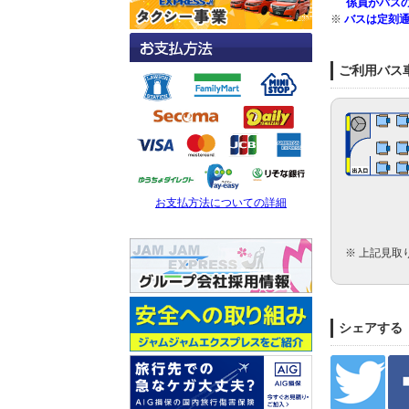
係員がバス
※
バスは定刻
ご利用バス
お支払方法についての詳細
※ 上記見取
シェアする