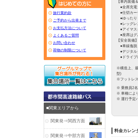
【車内装備＆
　●全席充電
　●仕切カー
旅行業約款
　●ゆったり
ご予約から出発まで
　●レッグレ
お支払方法について
　●アイマス
　●座席はグ
よくあるご質問
【安全装備】
お問い合わせ
　●車線逸脱
荷物の制限について
　●デジタル
　●ドライブ
※構造上、最
型)　

※フットレ
※ 乗務員2
※ 車種に
※ 運行予定
関東エリアから
関東発⇒関西方面
料金カレン
関東発⇒中部方面