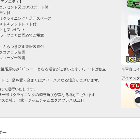
アメニティ】

コンセント又はUSBポート付！

テン付

リクライニングと足元スペース

スト＆フットレスト付

クをプレゼント

ループごとに固めてご用意



・ふらつき防止警報装置付

タコグラフ装備

レコーダー装備

後尾席のみ2+1シートとなる場合がございます。(シートは独立
※写真はイ
アイマスク
ストは、足を置く台またはスペースとなる場合がございます。
名にて運行いたします。
より一部リクライニングの調整角度が異なる席がございます。
バス会社：（株）ジャムジャムエクスプレス[3111]
ダー