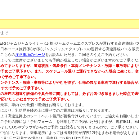
0まで
 LINER(ジャムジャムライナー)は(株)ジャムジャムエクスプレスが運行する高速路線
は日本ユース旅行(株)が(株)ジャムジャムエクスプレスの運行する高速路線バスを販
ずこちらの
注意事項のページ
をお読みいただき、ご同意のうえご予約ください。
によっては空席がございましても予約が成立しない場合がございますのでご了承くだ
めてまいりますが、道路状況・気象条件・車両メンテナンス・故障・事故等により
で予めご了承下さい。また、スケジュール通りに運行できなかった場合に生じた、交
ので予めご了承下さい。
ンテナンス・故障・事故等によりやむを得ず、仕様の異なる車両で運行する場合が
ますので予めご了承下さい。
の座席の相違や設備の不具合等に関しましては、必ずお気づき頂きました時点で速
対応いたしかねますので予めご了承下さい。
ご乗車、車内での飲酒・喫煙はお断りしております。
由により、乳幼児を膝の上に乗せてのご乗車はお断りしております。
により高速道路上のシートベルト着用が義務付けられています。ご協力をお願いしま
ご予約の際には「予約フォーム」を利用してご予約いただけますが、現在IE11、Edge、
終了したOSやブラウザからのご予約には対応しておりませんので、ご了承ください
車中泊になります。乗車場所によっては出発時間が深夜12時をまわる場合がありま
1月1日に到着する場合は、乗車日は12月31日で予約）