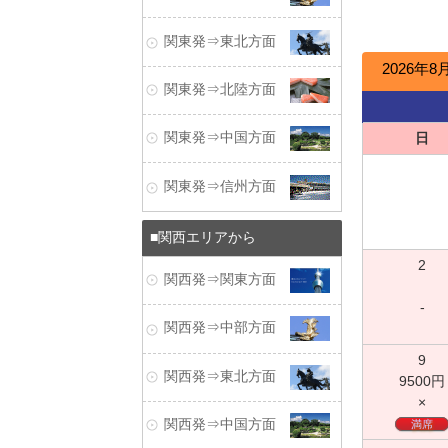
関東発⇒東北方面
2026年8
関東発⇒北陸方面
日
関東発⇒中国方面
関東発⇒信州方面
関西エリアから
2
関西発⇒関東方面
-
関西発⇒中部方面
9
関西発⇒東北方面
9500
円
×
関西発⇒中国方面
満席