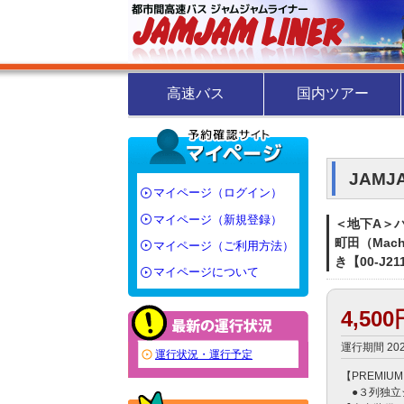
高速バス
国内ツアー
JAM
マイページ（ログイン）
マイページ（新規登録）
＜地下A＞バス
町田（Mach
マイページ（ご利用方法）
き【00-J21
マイページについて
4,50
運行期間 20
運行状況・運行予定
【PREMIUM
　●３列独立