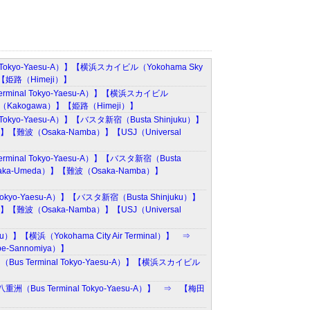
kyo-Yaesu-A）】【横浜スカイビル（Yokohama Sky
【姫路（Himeji）】
nal Tokyo-Yaesu-A）】【横浜スカイビル
川（Kakogawa）】【姫路（Himeji）】
yo-Yaesu-A）】【バスタ新宿（Busta Shinjuku）】
難波（Osaka-Namba）】【USJ（Universal
al Tokyo-Yaesu-A）】【バスタ新宿（Busta
ka-Umeda）】【難波（Osaka-Namba）】
o-Yaesu-A）】【バスタ新宿（Busta Shinjuku）】
難波（Osaka-Namba）】【USJ（Universal
ku）】【横浜（Yokohama City Air Terminal）】 ⇒
e-Sannomiya）】
Terminal Tokyo-Yaesu-A）】【横浜スカイビル
Bus Terminal Tokyo-Yaesu-A）】 ⇒ 【梅田