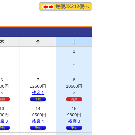
逆便JX212便へ
木
金
土
1
-
6
7
8
00
円
12500
円
10500
円
×
残
席
1
×
満席
予約
満席
13
14
15
00
円
10500
円
9800
円
席
3
残
席
4
残
席
3
予約
予約
予約