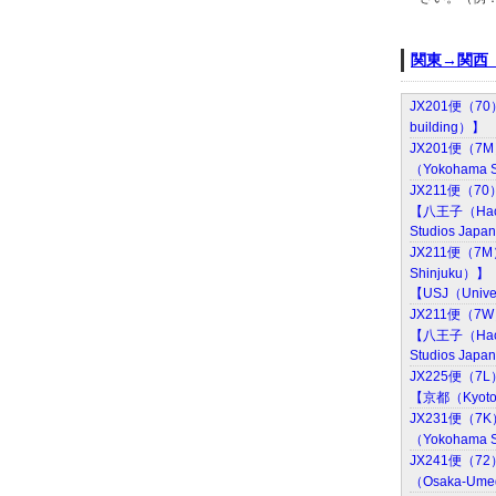
関東→関西
JX201便（7
building
JX201便（7
（Yokohama
JX211便（7
【八王子（Hac
Studios Jap
JX211便（7
Shinjuku
【USJ（Univer
JX211便（7
【八王子（Hac
Studios Jap
JX225便（7
【京都（Kyoto
JX231便（7
（Yokohama
JX241便（7
（Osaka-Ume