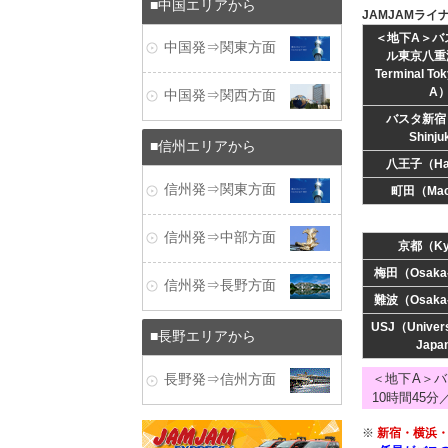
中国エリアから
JAMJAMライ
＜地下A＞バ
中国発⇒関東方面
ル東京八重
Terminal To
A
中国発⇒関西方面
バスタ新宿（
Shinj
信州エリアから
八王子（Hac
信州発⇒関東方面
町田（Mac
信州発⇒中部方面
京都（Ky
梅田（Osaka
信州発⇒長野方面
難波（Osaka
USJ（Univers
長野エリアから
Japa
＜地下A＞バスタ
長野発⇒信州方面
10時間45分
※
新宿・横浜・