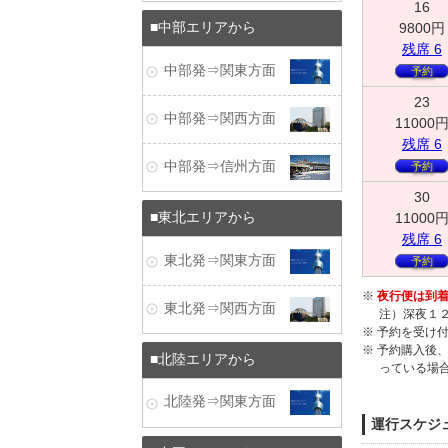
16
9800
円
中部エリアから
残
席
6
中部発⇒関東方面
予約
23
中部発⇒関西方面
11000
残
席
6
中部発⇒信州方面
予約
30
11000
東北エリアから
残
席
6
東北発⇒関東方面
予約
※
夜行便は到着
東北発⇒関西方面
注）深夜１
※ 予約を受け
※ 予約購入後
北陸エリアから
っている場
北陸発⇒関東方面
運行スケジ