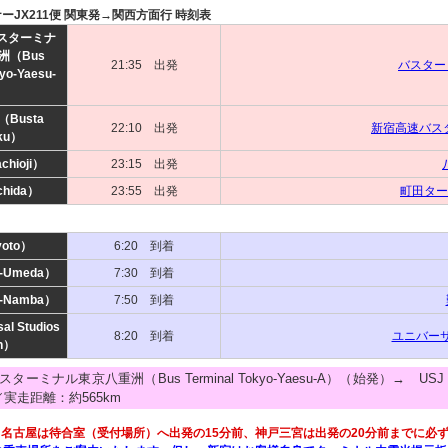
ナーJX211便 関東発→関西方面行 時刻表
スターミナ
洲（Bus
21:35 出発
バスター
kyo-Yaesu-
）
Busta
22:10 出発
新宿高速バス
uku）
hioji）
23:15 出発
hida）
23:55 出発
町田ター
oto）
6:20 到着
-Umeda）
7:30 到着
-Namba）
7:50 到着
al Studios
8:20 到着
ユニバー
n）
ーミナル東京八重洲（Bus Terminal Tokyo-Yaesu-A）（始発）→ USJ（U
／実走距離：約565km
名古屋は待合室（受付場所）へ出発の15分前、神戸三宮は出発の20分前までに必