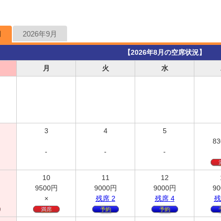
月
2026年9月
【2026年8月の空席状況】
月
火
水
3
4
5
83
-
-
-
10
11
12
9500
円
9000
円
9000
円
90
×
残
席
2
残
席
4
残
満席
予約
予約