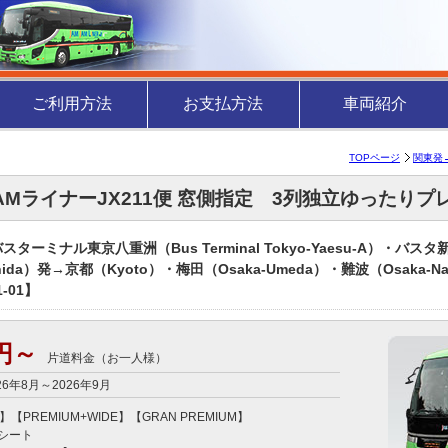
ご利用方法
お支払方法
車両紹介
TOPページ
関東発
JAMライナーJX211便 窓側指定 3列独立ゆったりプ
ターミナル東京八重洲（Bus Terminal Tokyo-Yaesu-A）・バスタ新宿
ida）発→京都（Kyoto）・梅田（Osaka-Umeda）・難波（Osaka-Namba
1-01】
0円～
片道料金（お一人様）
26年8月～2026年9月
】【PREMIUM+WIDE】【GRAN PREMIUM】

シート
