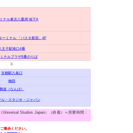
ミナル東京八重洲 地下A
ターミナル 「バスタ新宿」4F
八王子駅南口4番
ミナルプラザ8番のりば
京都駅八条口
梅田
難波（なんば）
サル・スタジオ・ジャパン
niversal Studios Japan）（終着）＝所要時間：
ずご集合ください。