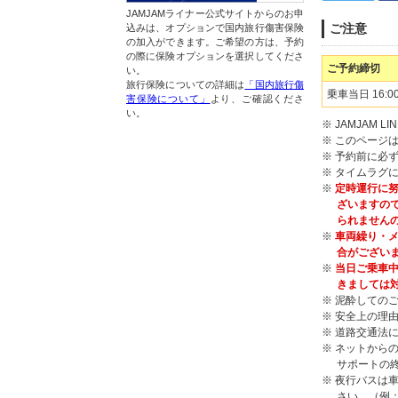
JAMJAMライナー公式サイトからのお申
ご注意
込みは、オプションで国内旅行傷害保険
の加入ができます。ご希望の方は、予約
の際に保険オプションを選択してくださ
ご予約締切
い。
旅行保険についての詳細は
「国内旅行傷
乗車当日 16:0
害保険について」
より、ご確認くださ
い。
※ JAMJAM
※ このページ
※ 予約前に必
※ タイムラグ
※
定時運行に努
ざいますの
られません
※
車両繰り・メ
合がござい
※
当日ご乗車中
きましては
※ 泥酔しての
※ 安全上の理
※ 道路交通法
※ ネットからの
サポートの
※ 夜行バスは
さい。（例：