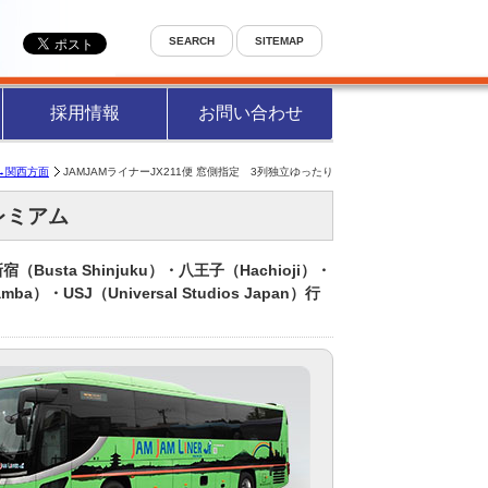
SEARCH
SITEMAP
採用情報
お問い合わせ
→関西方面
JAMJAMライナーJX211便 窓側指定 3列独立ゆったり
レミアム
（Busta Shinjuku）・八王子（Hachioji）・
）・USJ（Universal Studios Japan）行