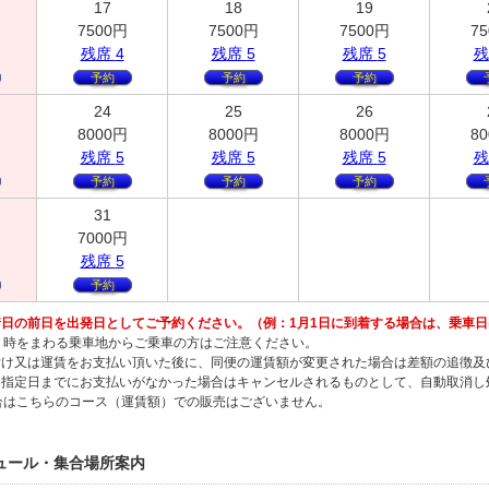
17
18
19
7500
円
7500
円
7500
円
75
残
席
4
残
席
5
残
席
5
残
予約
予約
予約
24
25
26
円
8000
円
8000
円
8000
円
80
残
席
5
残
席
5
残
席
5
残
予約
予約
予約
31
円
7000
円
残
席
5
予約
日の前日を出発日としてご予約ください。（例：1月1日に到着する場合は、乗車日は
２時をまわる乗車地からご乗車の方はご注意ください。
付け又は運賃をお支払い頂いた後に、同便の運賃額が変更された場合は差額の追徴及
、指定日までにお支払いがなかった場合はキャンセルされるものとして、自動取消
合はこちらのコース（運賃額）での販売はございません。
ュール・集合場所案内