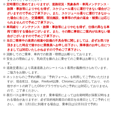
※
定時運行に努めてまいりますが、道路状況・気象条件・車両メンテナンス・
故障・事故等によりやむを得ず、スケジュール通りに運行できない場合がご
ざいますので予めご了承下さい。また、スケジュール通りに運行できなかっ
た場合に生じた、交通機関、宿泊施設、食事等の代金の返金・補償には応じ
られませんので予めご了承下さい。
※
車両繰り・メンテナンス・故障・事故等によりやむを得ず、仕様の異なる車
両で運行する場合がございます。また、その際に事前にご案内が出来ない場
合がございますので予めご了承下さい。
※
当日ご乗車中の座席の相違や設備の不具合等に関しましては、必ずお気づき
頂きました時点で速やかに乗務員へお申し出下さい。降車後のお申し出につ
きましては対応いたしかねますので予めご了承下さい。
※ 泥酔してのご乗車、車内での飲酒・喫煙はお断りしております。
※ 安全上の理由により、乳幼児を膝の上に乗せてのご乗車はお断りしておりま
す。
※ 道路交通法により高速道路上のシートベルト着用が義務付けられています。
ご協力をお願いします。
※ ネットからのご予約の際には「予約フォーム」を利用してご予約いただけま
すが、現在IE11、Edge、Firefox4以降、Chromeにのみ対応しており、その
他サポートの終了したOSやブラウザからのご予約には対応しておりません
ので、ご了承ください。
※ 夜行バスは車中泊になります。乗車場所によっては出発時間が深夜12時をま
わる場合がありますが、必ず目的地到着日の前日を出発日としてご予約くだ
さい。（例：1月1日に到着する場合は、乗車日は12月31日で予約）