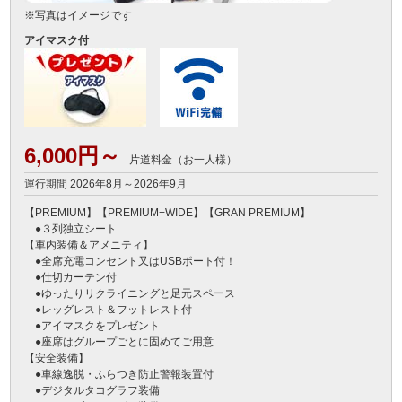
※写真はイメージです
アイマスク付
6,000円～
片道料金（お一人様）
運行期間 2026年8月～2026年9月
【PREMIUM】【PREMIUM+WIDE】【GRAN PREMIUM】

　●３列独立シート

【車内装備＆アメニティ】

　●全席充電コンセント又はUSBポート付！

　●仕切カーテン付

　●ゆったりリクライニングと足元スペース

　●レッグレスト＆フットレスト付

　●アイマスクをプレゼント

　●座席はグループごとに固めてご用意

【安全装備】

　●車線逸脱・ふらつき防止警報装置付

　●デジタルタコグラフ装備
