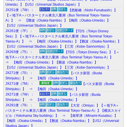
Umeda）】【USJ（Universal Studios Japan）】
JX251便（7W）：
【西船橋（Nishi-Funabashi）】
【＜地下A＞バスターミナル東京八重洲（Bus Terminal Tokyo-Yaesu-
A）】 ⇒ 【難波（Osaka-Namba）】【梅田（Osaka-Umeda）】
【USJ（Universal Studios Japan）】
JX261便（7F）：
【TDS（Tokyo Disney
Sea）】【＜地下A＞バスターミナル東京八重洲（Bus Terminal Tokyo-
Yaesu-A）】 ⇒ 【梅田（Osaka-Umeda）】【難波（Osaka-Namba）】
【USJ（Universal Studios Japan）】【三宮（Kobe-Sannomiya）】
JX263便（75）：
【TDS（Tokyo Disney Sea）】【＜
地下A＞バスターミナル東京八重洲（Bus Terminal Tokyo-Yaesu-A）】
⇒ 【梅田（Osaka-Umeda）】【難波（Osaka-Namba）】
【USJ（Universal Studios Japan）】【三宮（Kobe-Sannomiya）】
JX271便（70）：
【バスタ新宿（Busta
Shinjuku）】 ⇒ 【梅田（Osaka-Umeda）】
JX271便（7M）：
【バスタ新宿（Busta
Shinjuku）】 ⇒ 【梅田（Osaka-Umeda）】
JX271便（7W）：
【バスタ新宿（Busta
Shinjuku）】 ⇒ 【梅田（Osaka-Umeda）】
JX281便（79）：
【大宮（Omiya）】【＜地下A＞
バスターミナル東京八重洲（Bus Terminal Tokyo-Yaesu-A）】【横浜スカイ
ビル（Yokohama Sky building）】 ⇒ 【南草津（Minami-Kusatsu）】
【梅田（Osaka-Umeda）】【難波（Osaka-Namba）】【USJ（Universal
Studios Japan）】