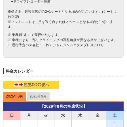
　●ドライブレコーダー装備

※構造上、最後尾席のみ2+1シートとなる場合がございます。(シートは
独立型)

※フットレストは、足を置く台またはスペースとなる場合がございま
す。
※ 乗務員1名にて運行いたします。
※ 車種により一部リクライニングの調整角度が異なる席がございます。
※ 運行予定バス会社：（株）ジャムジャムエクスプレス[3111]
料金カレンダー
逆便JX272便へ
2026年8月
2026年9月
【2026年8月の空席状況】
日
月
火
水
木
金
土
1