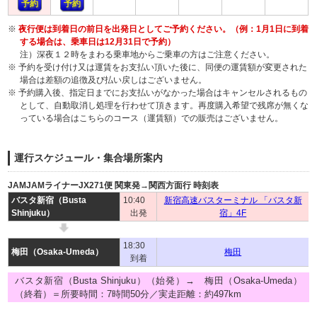
予約
予約
※
夜行便は到着日の前日を出発日としてご予約ください。（例：1月1日に到着
する場合は、乗車日は12月31日で予約）
注）深夜１２時をまわる乗車地からご乗車の方はご注意ください。
※ 予約を受け付け又は運賃をお支払い頂いた後に、同便の運賃額が変更された
場合は差額の追徴及び払い戻しはございません。
※ 予約購入後、指定日までにお支払いがなかった場合はキャンセルされるもの
として、自動取消し処理を行わせて頂きます。再度購入希望で残席が無くな
っている場合はこちらのコース（運賃額）での販売はございません。
運行スケジュール・集合場所案内
JAMJAMライナーJX271便 関東発→関西方面行 時刻表
バスタ新宿（Busta
10:40
新宿高速バスターミナル 「バスタ新
Shinjuku）
出発
宿」4F
18:30
梅田（Osaka-Umeda）
梅田
到着
バスタ新宿（Busta Shinjuku）（始発）→ 梅田（Osaka-Umeda）
（終着）＝所要時間：7時間50分／実走距離：約497km