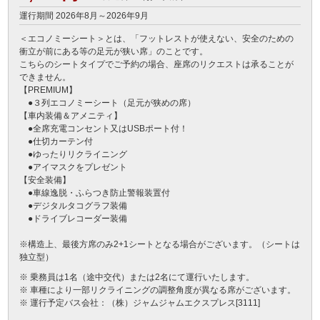
運行期間 2026年8月～2026年9月
＜エコノミーシート＞とは、「フットレストが使えない、安全のための
衝立が前にある等の足元が狭い席」のことです。

こちらのシートタイプでご予約の場合、座席のリクエストは承ることが
できません。

【PREMIUM】

　●３列エコノミーシート（足元が狭めの席）

【車内装備＆アメニティ】

　●全席充電コンセント又はUSBポート付！

　●仕切カーテン付

　●ゆったりリクライニング

　●アイマスクをプレゼント

【安全装備】

　●車線逸脱・ふらつき防止警報装置付

　●デジタルタコグラフ装備

　●ドライブレコーダー装備

※構造上、最後方席のみ2+1シートとなる場合がございます。（シートは
独立型）
※ 乗務員は1名（途中交代）または2名にて運行いたします。
※ 車種により一部リクライニングの調整角度が異なる席がございます。
※ 運行予定バス会社：（株）ジャムジャムエクスプレス[3111]