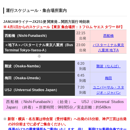
運行スケジュール・集合場所案内
JAMJAMライナーJX251便 関東発→関西方面行 時刻表
※ 4月1日からのスケジュール【東京 集合場所：トフロム ヤエス タワー BF】
22:15
西船橋（Nishi-Funabashi）
西船橋
出発
＜地下A＞バスターミナル東京八重洲（Bus
23:00
バスターミナル東京
Terminal Tokyo-Yaesu-A）
出発
八重洲 地下A
6:20
難波（Osaka-Namba）
難波（なんば）
到着
6:45
梅田（Osaka-Umeda）
梅田
到着
7:20
ユニバーサル・スタ
USJ（Universal Studios Japan）
到着
ジオ・ジャパン
西船橋（Nishi-Funabashi）（始発）→ USJ（Universal Studios
Japan）（終着）＝所要時間：9時間5分／実走距離：約548km
※
新宿・横浜・名古屋は待合室（受付場所）へ出発の15分前、神戸三宮は出発
の20分前までに必ずご集合ください。
係員がバスの乗車場所をご案内いたします。但し、新宿はお客様自身でター