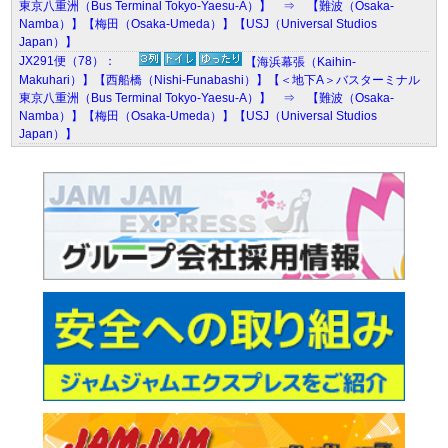
東京八重洲（Bus Terminal Tokyo-Yaesu-A）】 ⇒ 【難波（Osaka-
Namba）】【梅田（Osaka-Umeda）】【USJ（Universal Studios
Japan）】
JX291便（78）：
【海浜幕張（Kaihin-
Makuhari）】【西船橋（Nishi-Funabashi）】【＜地下A＞バスターミナル
東京八重洲（Bus Terminal Tokyo-Yaesu-A）】 ⇒ 【難波（Osaka-
Namba）】【梅田（Osaka-Umeda）】【USJ（Universal Studios
Japan）】