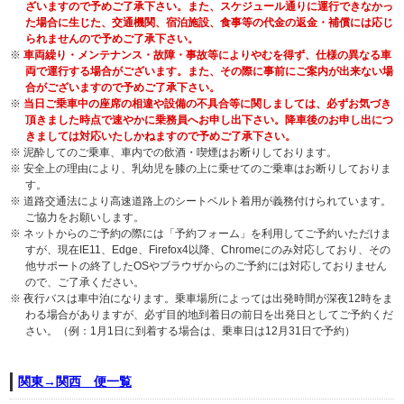
ざいますので予めご了承下さい。また、スケジュール通りに運行できなかっ
た場合に生じた、交通機関、宿泊施設、食事等の代金の返金・補償には応じ
られませんので予めご了承下さい。
※
車両繰り・メンテナンス・故障・事故等によりやむを得ず、仕様の異なる車
両で運行する場合がございます。また、その際に事前にご案内が出来ない場
合がございますので予めご了承下さい。
※
当日ご乗車中の座席の相違や設備の不具合等に関しましては、必ずお気づき
頂きました時点で速やかに乗務員へお申し出下さい。降車後のお申し出につ
きましては対応いたしかねますので予めご了承下さい。
※ 泥酔してのご乗車、車内での飲酒・喫煙はお断りしております。
※ 安全上の理由により、乳幼児を膝の上に乗せてのご乗車はお断りしておりま
す。
※ 道路交通法により高速道路上のシートベルト着用が義務付けられています。
ご協力をお願いします。
※ ネットからのご予約の際には「予約フォーム」を利用してご予約いただけま
すが、現在IE11、Edge、Firefox4以降、Chromeにのみ対応しており、その
他サポートの終了したOSやブラウザからのご予約には対応しておりません
ので、ご了承ください。
※ 夜行バスは車中泊になります。乗車場所によっては出発時間が深夜12時をま
わる場合がありますが、必ず目的地到着日の前日を出発日としてご予約くだ
さい。（例：1月1日に到着する場合は、乗車日は12月31日で予約）
関東→関西 便一覧