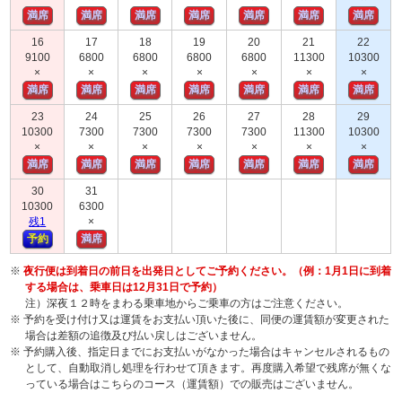
満席
満席
満席
満席
満席
満席
満席
16
17
18
19
20
21
22
9100
6800
6800
6800
6800
11300
10300
×
×
×
×
×
×
×
満席
満席
満席
満席
満席
満席
満席
23
24
25
26
27
28
29
10300
7300
7300
7300
7300
11300
10300
×
×
×
×
×
×
×
満席
満席
満席
満席
満席
満席
満席
30
31
10300
6300
残
1
×
予約
満席
※
夜行便は到着日の前日を出発日としてご予約ください。（例：1月1日に到着
する場合は、乗車日は12月31日で予約）
注）深夜１２時をまわる乗車地からご乗車の方はご注意ください。
※ 予約を受け付け又は運賃をお支払い頂いた後に、同便の運賃額が変更された
場合は差額の追徴及び払い戻しはございません。
※ 予約購入後、指定日までにお支払いがなかった場合はキャンセルされるもの
として、自動取消し処理を行わせて頂きます。再度購入希望で残席が無くな
っている場合はこちらのコース（運賃額）での販売はございません。