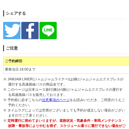
シェアする
ご注意
ご予約締切
乗車当日 16:00まで
※ JAMJAM LINER(ジャムジャムライナー)は(株)ジャムジャムエクスプレスが
運行する高速路線バスの商品名です。
※ このページは日本ユース旅行(株)が(株)ジャムジャムエクスプレスの運行す
る高速路線バスを販売しております。
※ 予約前に必ずこちらの
注意事項のページ
をお読みいただき、ご同意のうえご
予約ください。
※ タイムラグによっては空席がございましても予約が成立しない場合がござい
ますのでご了承ください。
※
定時運行に努めてまいりますが、道路状況・気象条件・車両メンテナンス・
故障・事故等によりやむを得ず、スケジュール通りに運行できない場合がご